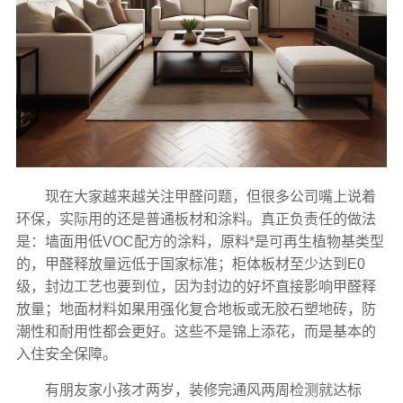
现在大家越来越关注甲醛问题，但很多公司嘴上说着
环保，实际用的还是普通板材和涂料。真正负责任的做法
是：墙面用低VOC配方的涂料，原料*是可再生植物基类型
的，甲醛释放量远低于国家标准；柜体板材至少达到E0
级，封边工艺也要到位，因为封边的好坏直接影响甲醛释
放量；地面材料如果用强化复合地板或无胶石塑地砖，防
潮性和耐用性都会更好。这些不是锦上添花，而是基本的
入住安全保障。
有朋友家小孩才两岁，装修完通风两周检测就达标