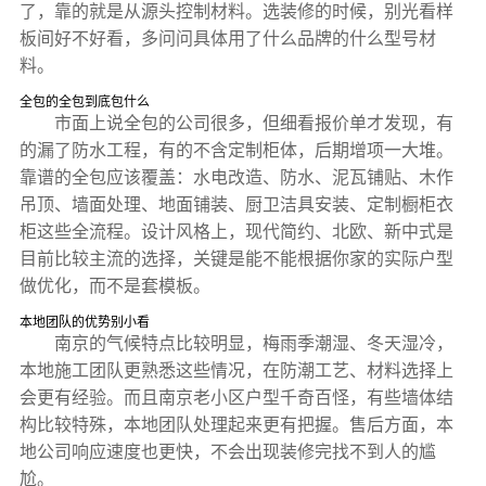
了，靠的就是从源头控制材料。选装修的时候，别光看样
板间好不好看，多问问具体用了什么品牌的什么型号材
料。
全包的全包到底包什么
市面上说全包的公司很多，但细看报价单才发现，有
的漏了防水工程，有的不含定制柜体，后期增项一大堆。
靠谱的全包应该覆盖：水电改造、防水、泥瓦铺贴、木作
吊顶、墙面处理、地面铺装、厨卫洁具安装、定制橱柜衣
柜这些全流程。设计风格上，现代简约、北欧、新中式是
目前比较主流的选择，关键是能不能根据你家的实际户型
做优化，而不是套模板。
本地团队的优势别小看
南京的气候特点比较明显，梅雨季潮湿、冬天湿冷，
本地施工团队更熟悉这些情况，在防潮工艺、材料选择上
会更有经验。而且南京老小区户型千奇百怪，有些墙体结
构比较特殊，本地团队处理起来更有把握。售后方面，本
地公司响应速度也更快，不会出现装修完找不到人的尴
尬。