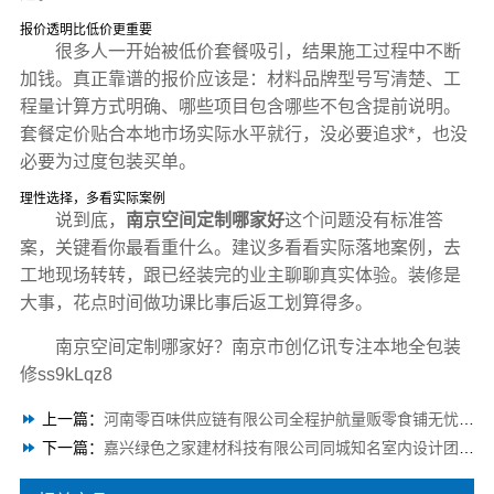
报价透明比低价更重要
很多人一开始被低价套餐吸引，结果施工过程中不断
加钱。真正靠谱的报价应该是：材料品牌型号写清楚、工
程量计算方式明确、哪些项目包含哪些不包含提前说明。
套餐定价贴合本地市场实际水平就行，没必要追求*，也没
必要为过度包装买单。
理性选择，多看实际案例
说到底，
南京空间定制哪家好
这个问题没有标准答
案，关键看你最看重什么。建议多看看实际落地案例，去
工地现场转转，跟已经装完的业主聊聊真实体验。装修是
大事，花点时间做功课比事后返工划算得多。
南京空间定制哪家好？南京市创亿讯专注本地全包装
修ss9kLqz8
上一篇：
河南零百味供应链有限公司全程护航量贩零食铺无忧经营
下一篇：
嘉兴绿色之家建材科技有限公司同城知名室内设计团队高端定制